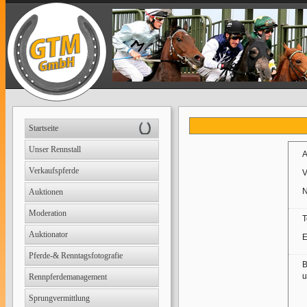
Startseite
Unser Rennstall
A
Verkaufspferde
V
Auktionen
Moderation
T
Auktionator
E
Pferde-& Renntagsfotografie
B
u
Rennpferdemanagement
Sprungvermittlung