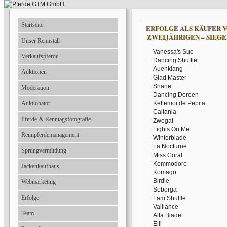
Startseite
ERFOLGE ALS KÄUFER 
ZWEIJÄHRIGEN – SIEG
Unser Rennstall
Vanessa's Sue
Verkaufspferde
Dancing Shuffle
Auenklang
Auktionen
Glad Master
Shane
Moderation
Dancing Doreen
Auktionator
Kellemoi de Pepita
Caitania
Pferde-& Renntagsfotografie
Zwegat
Lights On Me
Rennpferdemanagement
Winterblade
La Nocturne
Sprungvermittlung
Miss Coral
Kommodore
Jackenkaufhaus
Komago
Birdie
Webmarketing
Seborga
Erfolge
Lam Shuffle
Vaillance
Team
Alfa Blade
Elli