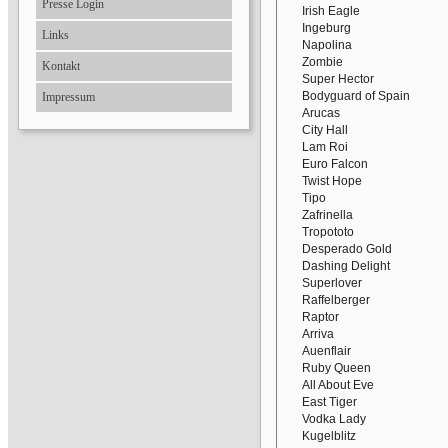
Presse Login
Irish Eagle
Ingeburg
Links
Napolina
Zombie
Kontakt
Super Hector
Bodyguard of Spain
Impressum
Arucas
City Hall
Lam Roi
Euro Falcon
Twist Hope
Tipo
Zafrinella
Tropototo
Desperado Gold
Dashing Delight
Superlover
Raffelberger
Raptor
Arriva
Auenflair
Ruby Queen
All About Eve
East Tiger
Vodka Lady
Kugelblitz