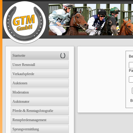
Startseite
Be
Unser Rennstall
Pa
Verkaufspferde
Auktionen
Moderation
B
Auktionator
Pferde-& Renntagsfotografie
Rennpferdemanagement
Sprungvermittlung