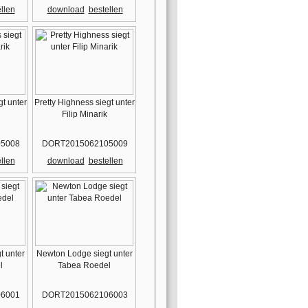
llen
download
bestellen
gt unter
Pretty Highness siegt unter
Filip Minarik
5008
DORT2015062105009
llen
download
bestellen
t unter
Newton Lodge siegt unter
l
Tabea Roedel
6001
DORT2015062106003