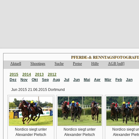
PFERDE-& RENNTAGSFOTOGRAFI
Aktuell
Shootings
Suche
Preise
Hilfe
AGB [pdf]
2015
2014
2013
2012
Dez
Nov
Okt
Sep
Aug
Jul
Jun
Mai
Apr
Mär
Feb
Jan
Jun 2015 21.06.2015 Dortmund
Nordico siegt unter
Nordico siegt unter
Nordico siegt u
Alexander Pietsch
Alexander Pietsch
Alexander Piet