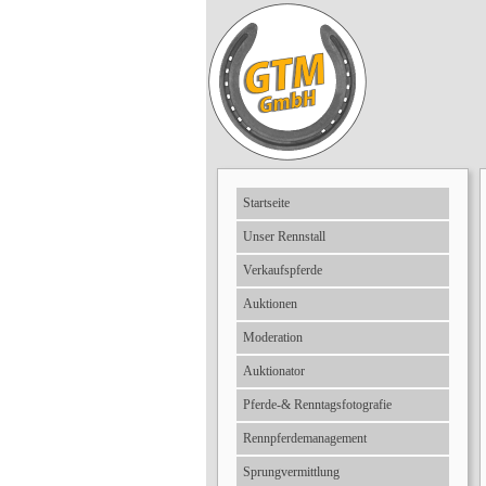
Startseite
Unser Rennstall
Verkaufspferde
Auktionen
Moderation
Auktionator
Pferde-& Renntagsfotografie
Rennpferdemanagement
Sprungvermittlung