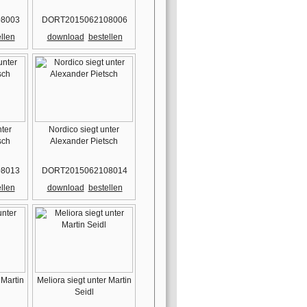
8003
DORT2015062108006
llen
download
bestellen
nter
Nordico siegt unter
sch
Alexander Pietsch
8013
DORT2015062108014
llen
download
bestellen
 Martin
Meliora siegt unter Martin
Seidl