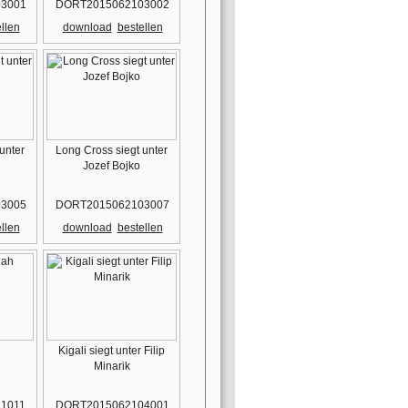
3001
DORT2015062103002
llen
download
bestellen
unter
Long Cross siegt unter
Jozef Bojko
3005
DORT2015062103007
llen
download
bestellen
Kigali siegt unter Filip
Minarik
1011
DORT2015062104001