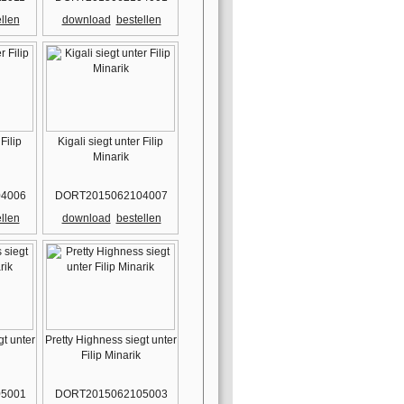
llen
download
bestellen
Filip
Kigali siegt unter Filip
Minarik
4006
DORT2015062104007
llen
download
bestellen
gt unter
Pretty Highness siegt unter
Filip Minarik
5001
DORT2015062105003