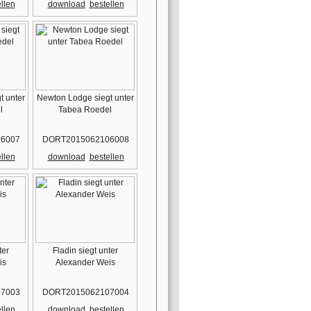
llen
download
bestellen
t unter
Newton Lodge siegt unter
l
Tabea Roedel
6007
DORT2015062106008
llen
download
bestellen
ter
Fladin siegt unter
is
Alexander Weis
7003
DORT2015062107004
llen
download
bestellen