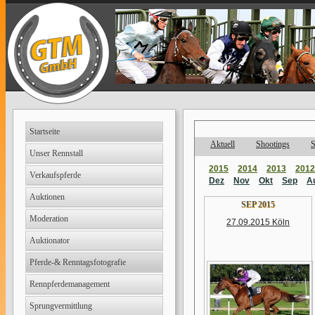
Startseite
Aktuell
Shootings
S
Unser Rennstall
2015
2014
2013
2012
Verkaufspferde
Dez
Nov
Okt
Sep
A
Auktionen
SEP 2015
Moderation
27.09.2015 Köln
Auktionator
Pferde-& Renntagsfotografie
Rennpferdemanagement
Sprungvermittlung