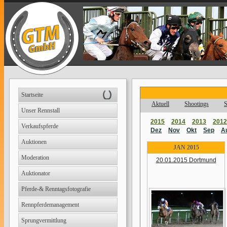
Startseite
Aktuell
Shootings
S
Unser Rennstall
2015
2014
2013
2012
Verkaufspferde
Dez
Nov
Okt
Sep
A
Auktionen
JAN 2015
Moderation
20.01.2015 Dortmund
Auktionator
Pferde-& Renntagsfotografie
Rennpferdemanagement
Sprungvermittlung