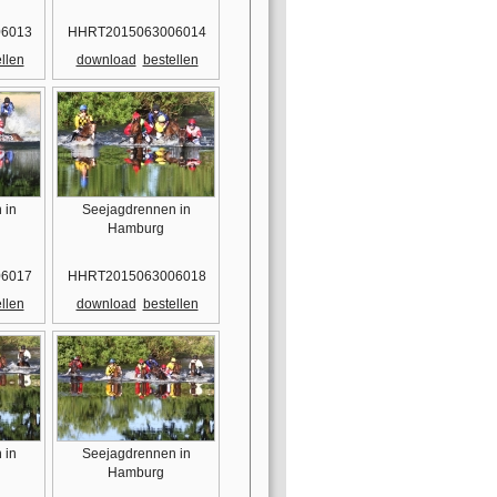
6013
HHRT2015063006014
llen
download
bestellen
 in
Seejagdrennen in
Hamburg
6017
HHRT2015063006018
llen
download
bestellen
 in
Seejagdrennen in
Hamburg