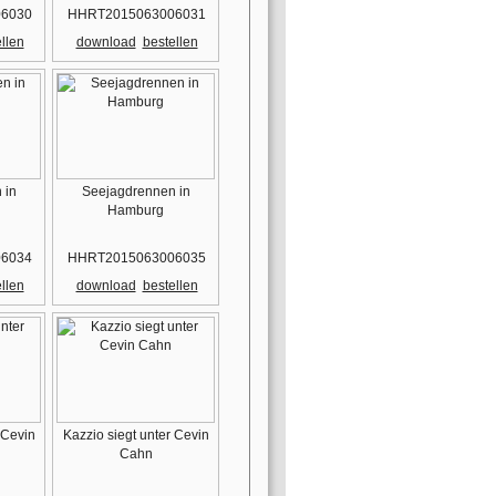
6030
HHRT2015063006031
llen
download
bestellen
 in
Seejagdrennen in
Hamburg
6034
HHRT2015063006035
llen
download
bestellen
 Cevin
Kazzio siegt unter Cevin
Cahn