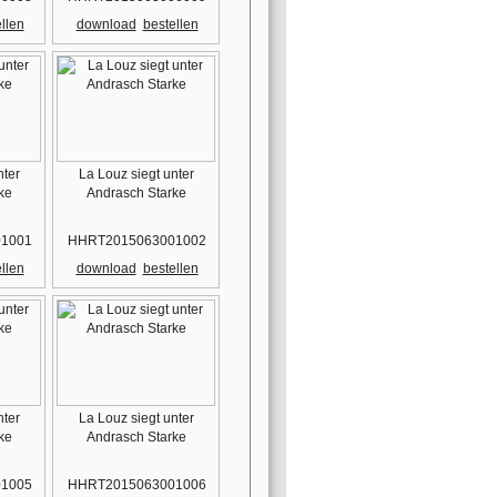
llen
download
bestellen
nter
La Louz siegt unter
ke
Andrasch Starke
1001
HHRT2015063001002
llen
download
bestellen
nter
La Louz siegt unter
ke
Andrasch Starke
1005
HHRT2015063001006