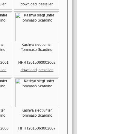
llen
download
bestellen
ter
Kashya siegt unter
ino
Tommaso Scardino
2001
HHRT2015063002002
llen
download
bestellen
ter
Kashya siegt unter
ino
Tommaso Scardino
2006
HHRT2015063002007