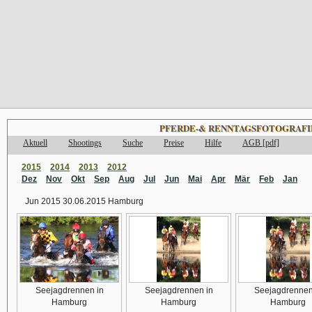
PFERDE-& RENNTAGSFOTOGRAFI
Aktuell
Shootings
Suche
Preise
Hilfe
AGB [pdf]
2015
2014
2013
2012
Dez
Nov
Okt
Sep
Aug
Jul
Jun
Mai
Apr
Mär
Feb
Jan
Jun 2015 30.06.2015 Hamburg
Seejagdrennen in
Seejagdrennen in
Seejagdrennen
Hamburg
Hamburg
Hamburg