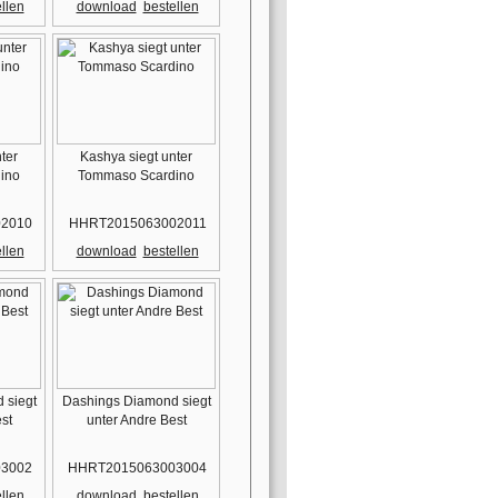
llen
download
bestellen
ter
Kashya siegt unter
ino
Tommaso Scardino
2010
HHRT2015063002011
llen
download
bestellen
 siegt
Dashings Diamond siegt
st
unter Andre Best
3002
HHRT2015063003004
llen
download
bestellen