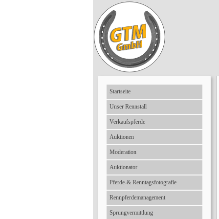
Startseite
Unser Rennstall
Verkaufspferde
Auktionen
Moderation
Auktionator
Pferde-& Renntagsfotografie
Rennpferdemanagement
Sprungvermittlung