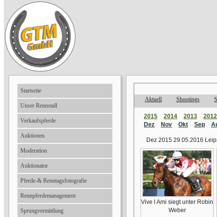
Startseite
Aktuell
Shootings
S
Unser Rennstall
2015
2014
2013
2012
Verkaufspferde
Dez
Nov
Okt
Sep
A
Auktionen
Dez 2015 29.05.2016 Leip
Moderation
Auktionator
Pferde-& Renntagsfotografie
Rennpferdemanagement
Vive l Ami siegt unter Robin
Weber
Sprungvermittlung