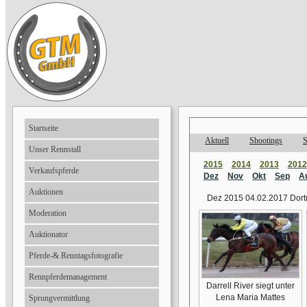
Startseite
Aktuell
Shootings
S
Unser Rennstall
2015
2014
2013
2012
Verkaufspferde
Dez
Nov
Okt
Sep
A
Auktionen
Dez 2015 04.02.2017 Dor
Moderation
Auktionator
Pferde-& Renntagsfotografie
Rennpferdemanagement
Darrell River siegt unter
Lena Maria Mattes
Sprungvermittlung