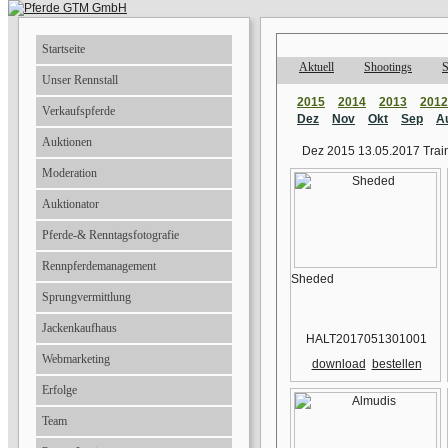
Startseite
Aktuell
Shootings
S
Unser Rennstall
2015
2014
2013
2012
Verkaufspferde
Dez
Nov
Okt
Sep
A
Auktionen
Dez 2015 13.05.2017 Trai
Moderation
Auktionator
Pferde-& Renntagsfotografie
Rennpferdemanagement
Sheded
Sprungvermittlung
Jackenkaufhaus
HALT2017051301001
Webmarketing
download
bestellen
Erfolge
Team